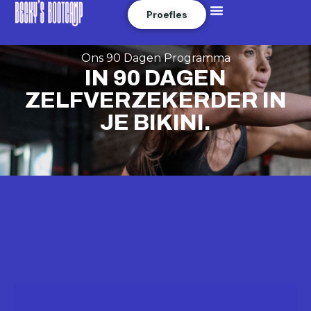
Menu
Skip
Proefles
to
content
Ons 90 Dagen Programma
IN 90 DAGEN
ZELFVERZEKERDER IN
JE BIKINI.