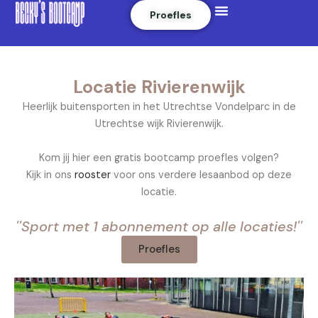
Menu
Skip
Proefles
to
content
Locatie Rivierenwijk
Heerlijk buitensporten in het Utrechtse Vondelparc in de
Utrechtse wijk Rivierenwijk.
Kom jij hier een gratis bootcamp proefles volgen?
Kijk in ons
rooster
voor ons verdere lesaanbod op deze
locatie.
''Sport met 1 abonnement op alle locaties!''
Proefles