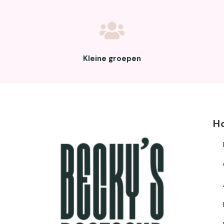
Kleine groepen
H