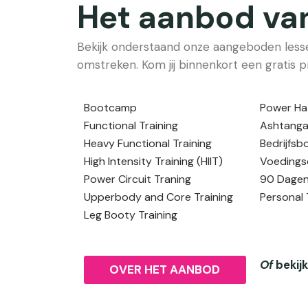
Het aanbod va
Bekijk onderstaand onze aangeboden lesse
omstreken. Kom jij binnenkort een gratis p
Bootcamp
Power Ha
Functional Training
Ashtanga
Heavy Functional Training
Bedrijfs
High Intensity Training (HIIT)
Voedings
Power Circuit Traning
90 Dage
Upperbody and Core Training
Personal 
Leg Booty Training
Of
bekij
OVER HET AANBOD