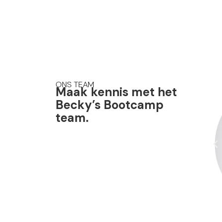
ONS TEAM
Maak kennis met het
Becky’s Bootcamp
team.
P
r
e
v
i
o