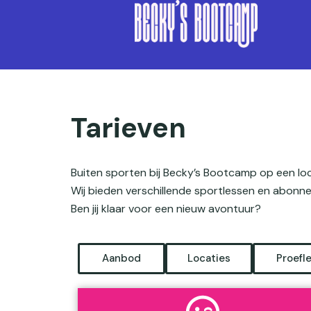
Skip to content
Tarieven
Buiten sporten bij Becky’s Bootcamp op een loca
Wij bieden verschillende sportlessen en abonn
Ben jij klaar voor een nieuw avontuur?
Aanbod
Locaties
Proefl