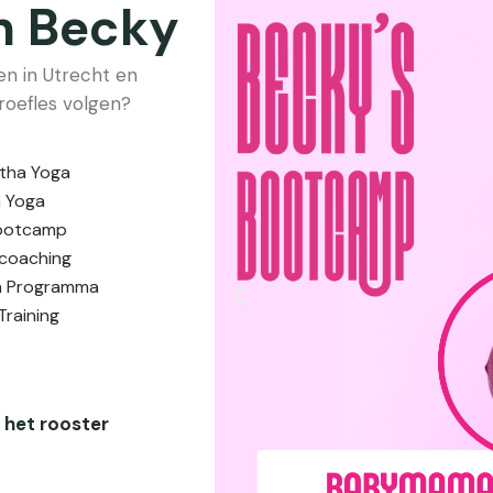
n Becky
n in Utrecht en
roefles volgen?
tha Yoga
 Yoga
bootcamp
coaching
n Programma
P
Training
r
e
v
i
k het
rooster
o
u