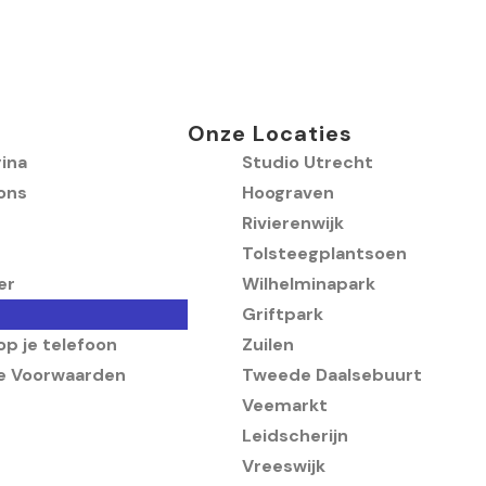
Onze Locaties
ina
Studio Utrecht
ons
Hoograven
Rivierenwijk
Tolsteegplantsoen
er
Wilhelminapark
Griftpark
p je telefoon
Zuilen
e Voorwaarden
Tweede Daalsebuurt
Veemarkt
Leidscherijn
Vreeswijk