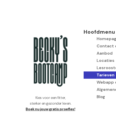
u
s
Hoofdmenu
Homepag
Contact 
Aanbod
Locaties
Lesroost
Tarieven
Webapp o
Algemen
Blog
Kies voor een fitter,
sterker en gezonder leven.
Boek nu jouw gratis proefles!