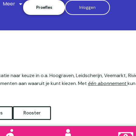
Meer
Proefles
Inloggen
tie naar keuze in o.a. Hoograven, Leidscherijn, Veemarkt, Rivi
ementen aan waaruit je kunt kiezen. Met
één
abonnement
kun
es
Rooster