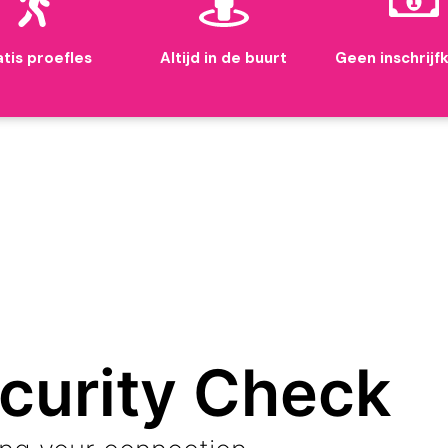
tis proefles
Altijd in de buurt
Geen inschrijf