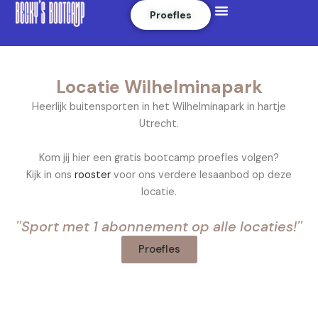
Menu
Skip
Proefles
to
content
Locatie Wilhelminapark
Heerlijk buitensporten in het Wilhelminapark in hartje
Utrecht.
Kom jij hier een gratis bootcamp proefles volgen?
Kijk in ons
rooster
voor ons verdere lesaanbod op deze
locatie.
''Sport met 1 abonnement op alle locaties!''
Proefles
#fitness #studio #bootcamp #sportschool #crossfit
#krachttraining #kleinschalig #sporten #conditie #trainen
#training