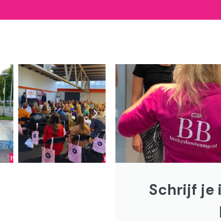
N
e
x
t
Schrijf je