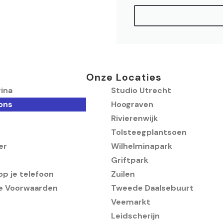
Onze Locaties
ina
Studio Utrecht
ons
Hoograven
Rivierenwijk
Tolsteegplantsoen
er
Wilhelminapark
Griftpark
p je telefoon
Zuilen
e Voorwaarden
Tweede Daalsebuurt
Veemarkt
Leidscherijn