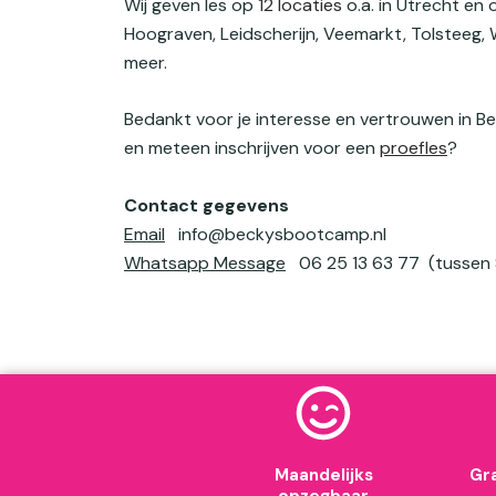
Wij geven les op
12 locaties
o.a. in Utrecht en
locati
Hoograven, Leidscherijn, Veemarkt, Tolsteeg, W
meer.
Je hebt geen excuus m
Bedankt voor je interesse en vertrouwen in B
van onze 45 lessen
en meteen inschrijven voor een
proefles
?
Boek je proefles
Contact gegevens
Email
info@beckysbootcamp.nl
Whatsapp Message
06 25 13 63 77 (tussen 
Maandelijks
Gra