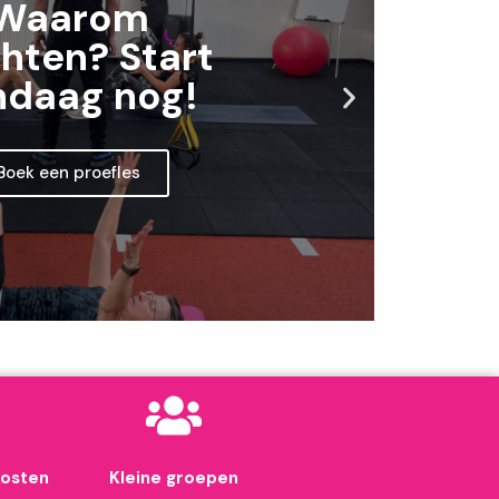
Waarom
hten? Start
ndaag nog!
N
e
x
Boek een proefles
t
s
l
i
d
e
kosten
Kleine groepen