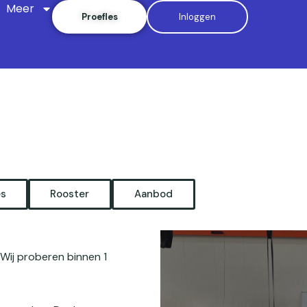
Meer
Proefles
Inloggen
es
Rooster
Aanbod
Wij proberen binnen 1
op 12