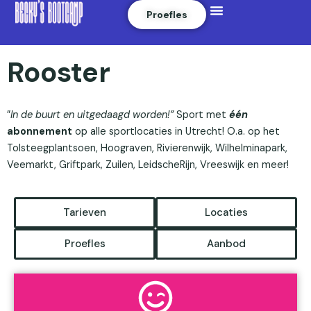
Menu
Skip to content
Proefles
Rooster
”
In de buurt en uitgedaagd worden!”
Sport met
één
abonnement
op alle sportlocaties in Utrecht! O.a. op het
Tolsteegplantsoen, Hoograven, Rivierenwijk, Wilhelminapark,
Veemarkt, Griftpark, Zuilen, LeidscheRijn, Vreeswijk en meer!
Tarieven
Locaties
Proefles
Aanbod