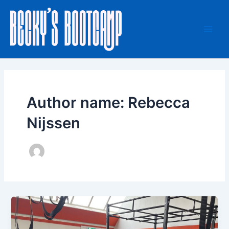
Skip
Main
to
Men
content
Author name: Rebecca
Nijssen