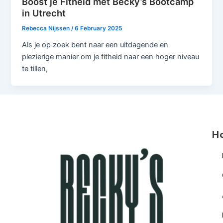
Boost je Fitheid met Becky’s Bootcamp
in Utrecht
Rebecca Nijssen
/
6 February 2025
Als je op zoek bent naar een uitdagende en
plezierige manier om je fitheid naar een hoger niveau
te tillen,
H